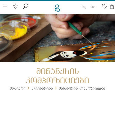
Eng
Rus
ძიება ვებ გვერდზე
მინანქრის
კომპოზიციები
მთავარი
სუვენირები
მინანქრის კომპოზიციები