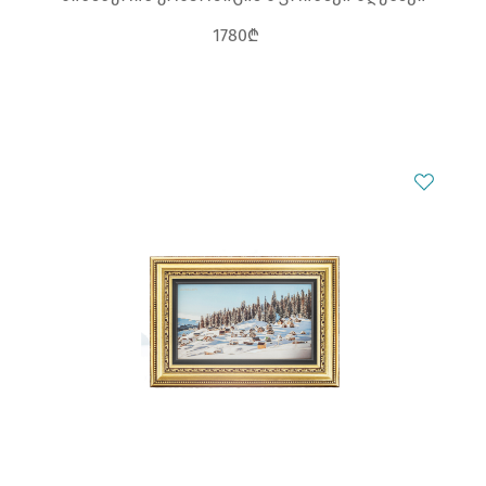
1780₾