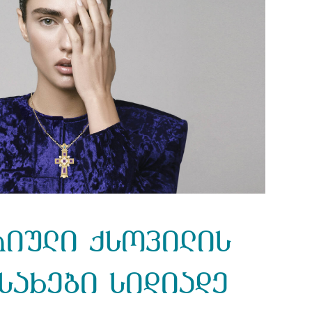
იული ქსოვილის
სახები სიდიადე