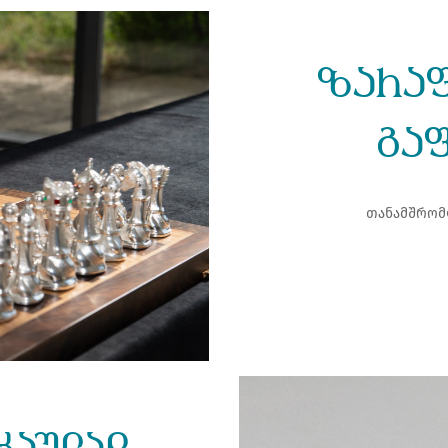
ზარაფ
გა
თანამშრომ