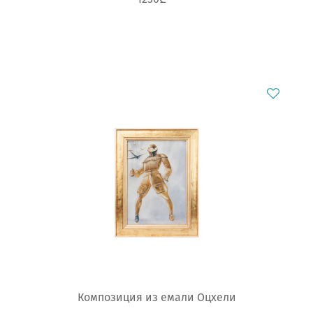
Композиция из емали Оцхели