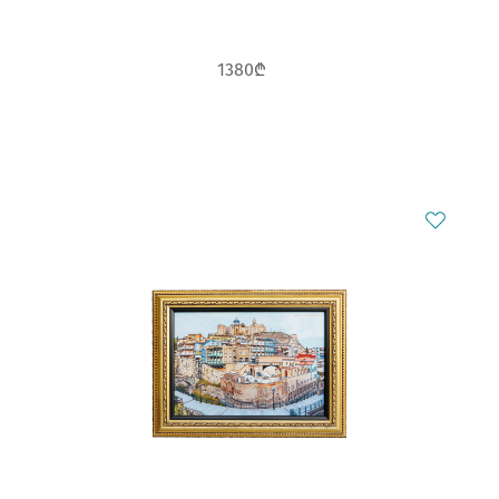
1380₾