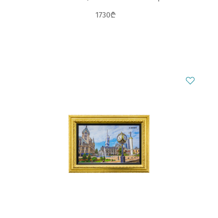
1730₾