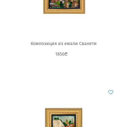
Композиция из емали Сванети
1850₾