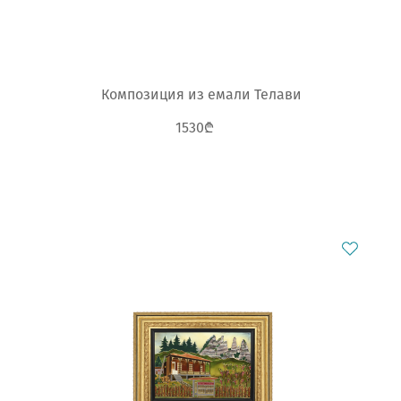
Композиция из емали Телави
1530₾