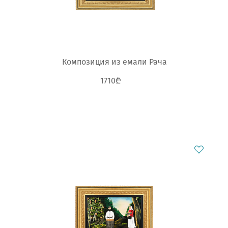
Композиция из емали Рача
1710₾