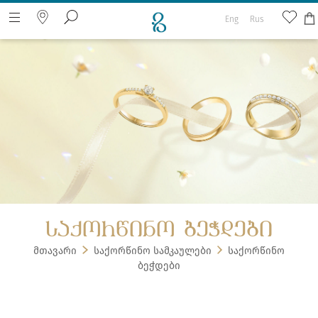
Eng
Rus
ძიება ვებ გვერდზე
საქორწინო ბეჭდები
მთავარი
საქორწინო სამკაულები
საქორწინო
ბეჭდები