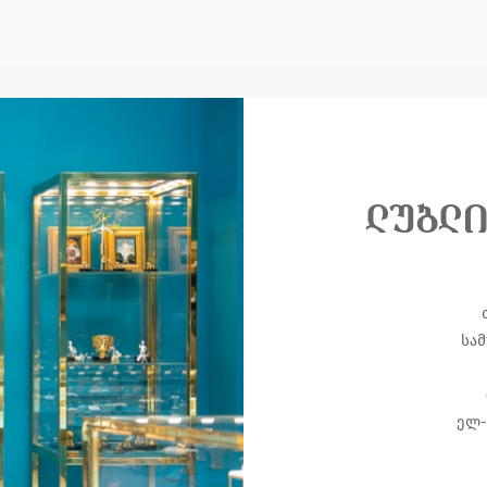
ლუბლი
სამ
ელ-