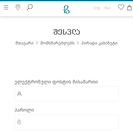
Eng
Rus
შესვლა
ძიება ვებ გვერდზე
მთავარი
მომხმარებლებს
პირადი კაბინეტი
ᲔᲚᲔᲥᲢᲠᲝᲜᲣᲚᲘ ᲤᲝᲡᲢᲘᲡ ᲛᲘᲡᲐᲛᲐᲠᲗᲘ
ᲞᲐᲠᲝᲚᲘ