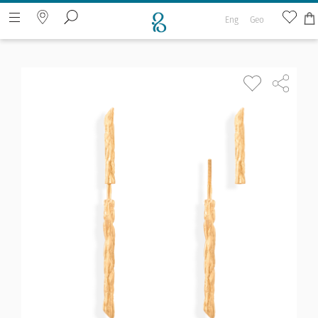
Eng
Geo
Искать на веб-странице