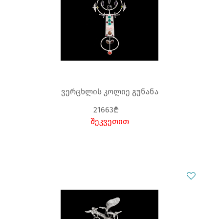
ვერცხლის კოლიე გუნანა
21663₾
შეკვეთით