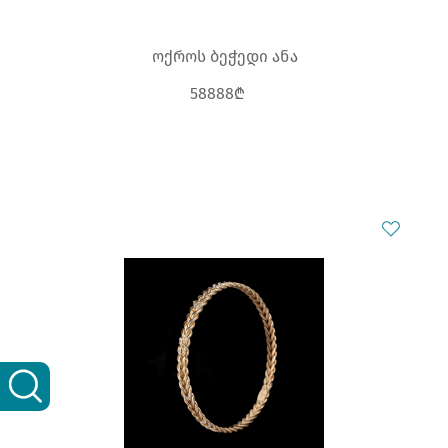
ოქროს ბეჭედი ანა
58888₾